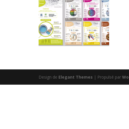
Design de
Elegant Themes
| Propulsé par
Wo