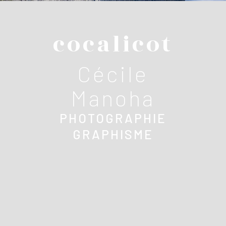
cocalicot
Cécile
Manoha
PHOTOGRAPHIE
GRAPHISME