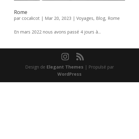
Rome
par
cocalicot
|
Mar 20, 2023
|
Voyages
,
Blog
,
Rome
En mars 2022 nous avons passé 4 jours à...
Design de
Elegant Themes
| Propulsé par
WordPress